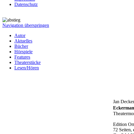
Datenschutz
Navigation überspringen
Autor
Aktuelles
Bücher
Hörspiele
Features
Theaterstücke
Lesen/Hören
Jan Decke
Eckermann
Theatermon
Edition O
72 Seiten,