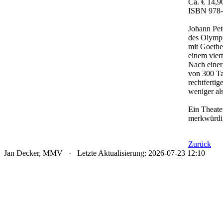
Ca. € 14,9
ISBN 978-
Johann Pet
des Olympi
mit Goethe
einem vier
Nach einer
von 300 Ta
rechtfertig
weniger al
Ein Theater
merkwürdig
Zurück
Jan Decker, MMV · Letzte Aktualisierung: 2026-07-23 12:10